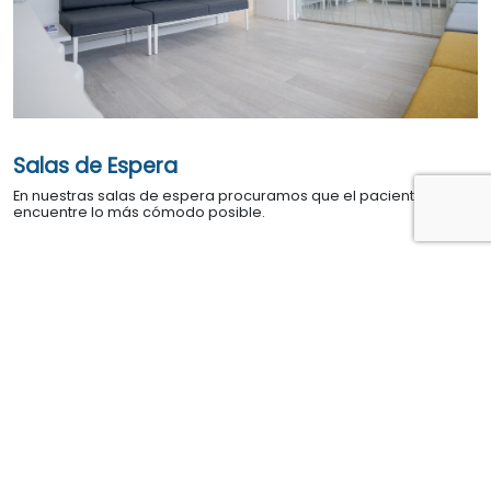
Salas de Espera
En nuestras salas de espera procuramos que el paciente se
encuentre lo más cómodo posible.
Avisos legales
Política de privacidad
Política de cookies
Accesibilidad
Mapa web
Desarrollado por
Binary Menorca
PROGRAMA KIT DIGITAL FINANCIADO POR LOS FONDOS NEXT GENERATION DEL
MECANISMO DE RECUPERACIÓN Y RESILIENCIA