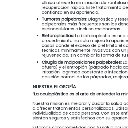
clínica ofrece la eliminación de xantela
recuperación rápida. Este tratamiento per
confianza en su apariencia.
Tumores palpebrales:
Diagnóstico y rese
palpebrales más frecuentes son los den
espinocelulares e incluso melanomas.
Blefaroplastias:
La blefaroplastia es una 
procedimiento no solo mejora la aparienc
casos donde el exceso de piel limita el 
técnicas mínimamente invasivas con un 
rejuvenecido, sin cambiar la forma de tu
Cirugía de malposiciones palpebrales:
La
afuera) y el entropión (párpado hacia ad
irritación, lagrimeo constante o infecci
posición normal de los párpados, mejoran
NUESTRA FILOSOFÍA
“La oculoplástica es el arte de entender la mi
Nuestra misión es mejorar y cuidar la salud
a ofrecer tratamientos personalizados, utili
individualidad de cada persona. Con este enf
sientan seguros y satisfechos con su aparien
Estamos comprometidos con tu salud ocular y b