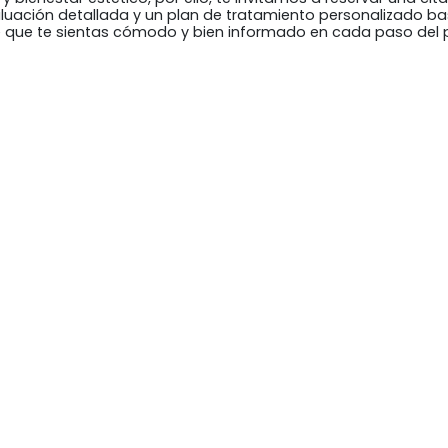
aluación detallada y un plan de tratamiento personalizado ba
que te sientas cómodo y bien informado en cada paso del 
te la oculoplástica no sólo mejora la salud visual y estética
ima y calidad de vida. Los procedimientos de medicina estét
iones personalizadas que abordan tanto preocupaciones médi
na estética facial permite a los pacientes lograr un aspecto
ular que podrían afectar a su visión.
okies
Accesibilidad
Mapa web
A KIT DIGITAL FINANCIADO POR LOS FONDOS NEXT GENERATION DEL MECANISMO DE RECU
Y RESILIENCIA
ntre Oftalmològic Menorquí S.L.
C/ Bisbe Sever, 1 C 1r 2a - 07703 Maó (Menorca) - Illes Balears - S