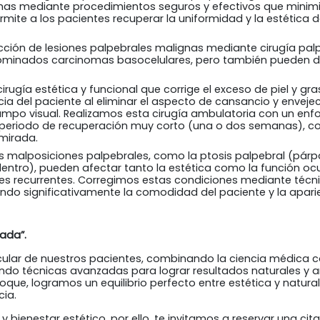
smas mediante procedimientos seguros y efectivos que minimiz
mite a los pacientes recuperar la uniformidad y la estética de
cción de lesiones palpebrales malignas mediante cirugía pal
ominados carcinomas basocelulares, pero también pueden dar
cirugía estética y funcional que corrige el exceso de piel y gr
ia del paciente al eliminar el aspecto de cansancio y envejec
campo visual. Realizamos esta cirugía ambulatoria con un enfo
periodo de recuperación muy corto (una o dos semanas), con
 mirada.
s malposiciones palpebrales, como la ptosis palpebral (pár
entro), pueden afectar tanto la estética como la función ocu
ones recurrentes. Corregimos estas condiciones mediante técni
do significativamente la comodidad del paciente y la aparie
rada”.
 ocular de nuestros pacientes, combinando la ciencia médica
zando técnicas avanzadas para lograr resultados naturales y
oque, logramos un equilibrio perfecto entre estética y natura
cia.
ienestar estético, por ello, te invitamos a reservar una cita