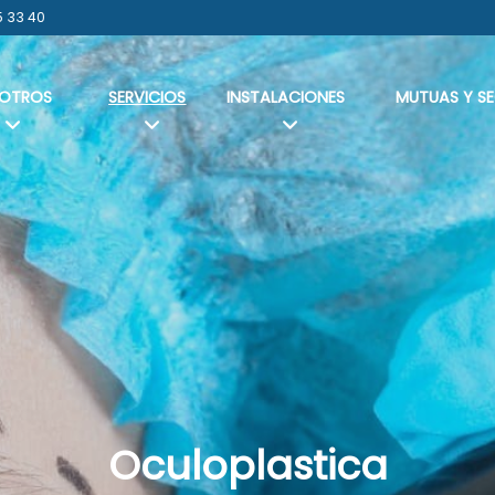
5 33 40
OTROS
SERVICIOS
INSTALACIONES
MUTUAS Y S
Oculoplastica