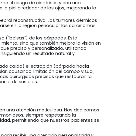
an el riesgo de cicatrices y con una
 la piel alrededor de los ojos, mejorando la
pebral reconstructiva. Los tumores dérmicos
se en la región periocular los carcinomas
asa (“bolsas”) de los párpados. Este
imiento, sino que también mejora la visión en
que preciso y personalizado, utilizando
siguiendo un resultado natural y
pado caído) el ectropión (párpado hacia
lar, causando limitación del campo visual,
cas quirúrgicas precisas que restauran la
ncia de sus ojos.
 con una atención meticulosa. Nos dedicamos
 armoniosos, siempre respetando la
lidad, permitiendo que nuestros pacientes se
 para recibir una atención personalizada y