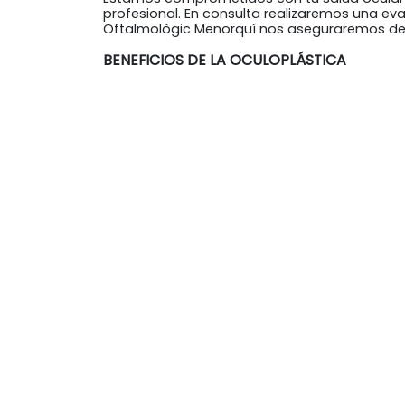
profesional. En consulta realizaremos una ev
Oftalmològic Menorquí nos aseguraremos de 
BENEFICIOS DE LA OCULOPLÁSTICA
El tratamiento de condiciones oculares median
tener un impacto significativo en su autoest
tratamientos quirúrgicos, ofreciendo soluc
cirugía oculoplástica con técnicas de medici
tiempo que se corrigen problemas de salud oc
Avisos legales
Política de privacidad
Política de co
PROGRAM
Ce