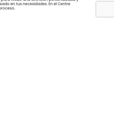
sado en tus necesidades. En el Centre
proceso.
 facial del paciente, sino que también pueden
ica complementan a la perfección a estos
cas como estéticas. La combinación de
 más rejuvenecido y saludable, al mismo
Desarrollado por
Binary Menorca
PERACIÓN
pain